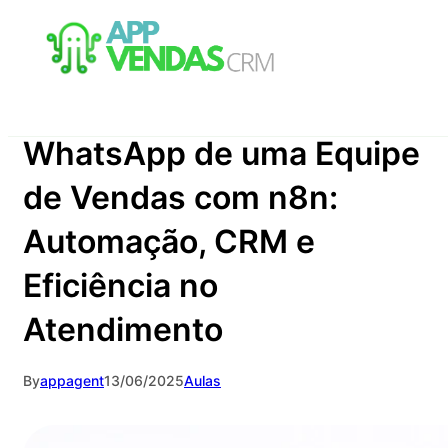
Pular
para
o
Como Integrar o
conteúdo
WhatsApp de uma Equipe
de Vendas com n8n:
Automação, CRM e
Eficiência no
Atendimento
By
appagent
13/06/2025
Aulas